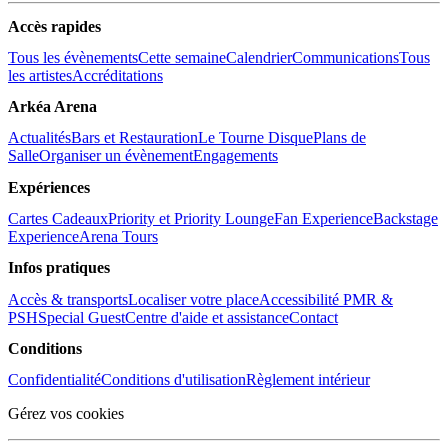
Accès rapides
Tous les évènements
Cette semaine
Calendrier
Communications
Tous
les artistes
Accréditations
Arkéa Arena
Actualités
Bars et Restauration
Le Tourne Disque
Plans de
Salle
Organiser un évènement
Engagements
Expériences
Cartes Cadeaux
Priority et Priority Lounge
Fan Experience
Backstage
Experience
Arena Tours
Infos pratiques
Accès & transports
Localiser votre place
Accessibilité PMR &
PSH
Special Guest
Centre d'aide et assistance
Contact
Conditions
Confidentialité
Conditions d'utilisation
Règlement intérieur
Gérez vos cookies