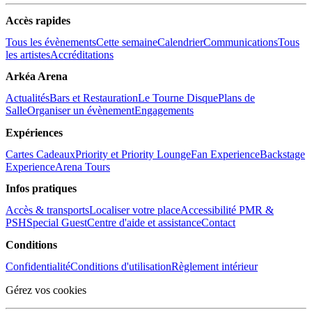
Accès rapides
Tous les évènements
Cette semaine
Calendrier
Communications
Tous
les artistes
Accréditations
Arkéa Arena
Actualités
Bars et Restauration
Le Tourne Disque
Plans de
Salle
Organiser un évènement
Engagements
Expériences
Cartes Cadeaux
Priority et Priority Lounge
Fan Experience
Backstage
Experience
Arena Tours
Infos pratiques
Accès & transports
Localiser votre place
Accessibilité PMR &
PSH
Special Guest
Centre d'aide et assistance
Contact
Conditions
Confidentialité
Conditions d'utilisation
Règlement intérieur
Gérez vos cookies