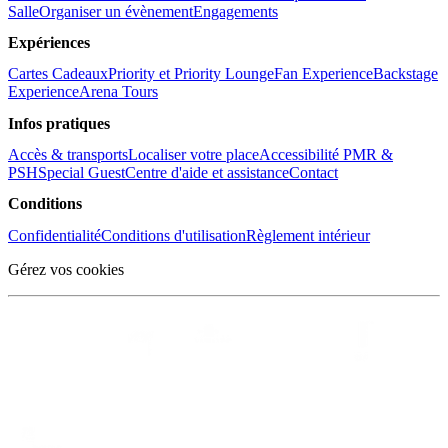
Salle
Organiser un évènement
Engagements
Expériences
Cartes Cadeaux
Priority et Priority Lounge
Fan Experience
Backstage
Experience
Arena Tours
Infos pratiques
Accès & transports
Localiser votre place
Accessibilité PMR &
PSH
Special Guest
Centre d'aide et assistance
Contact
Conditions
Confidentialité
Conditions d'utilisation
Règlement intérieur
Gérez vos cookies