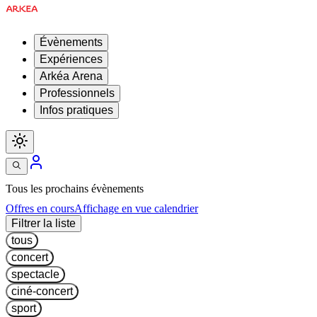
Évènements
Expériences
Arkéa Arena
Professionnels
Infos pratiques
Tous les prochains évènements
Offres en cours
Affichage en vue calendrier
Filtrer la liste
tous
concert
spectacle
ciné-concert
sport