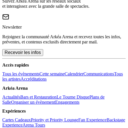
Suivez Arkéa Arena sur les réseaux sociaux
et interagissez avec la grande salle de spectacles.
Newsletter
Rejoignez la communauté Arkéa Arena et recevez toutes les infos,
préventes, et contenus exclusifs directement par mail.
Recevoir les infos
Accès rapides
Tous les évènements
Cette semaine
Calendrier
Communications
Tous
les artistes
Accréditations
Arkéa Arena
Actualités
Bars et Restauration
Le Tourne Disque
Plans de
Salle
Organiser un évènement
Engagements
Expériences
Cartes Cadeaux
Priority et Priority Lounge
Fan Experience
Backstage
Experience
Arena Tours