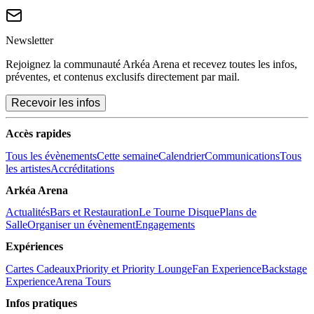
Newsletter
Rejoignez la communauté Arkéa Arena et recevez toutes les infos,
préventes, et contenus exclusifs directement par mail.
Recevoir les infos
Accès rapides
Tous les évènements
Cette semaine
Calendrier
Communications
Tous
les artistes
Accréditations
Arkéa Arena
Actualités
Bars et Restauration
Le Tourne Disque
Plans de
Salle
Organiser un évènement
Engagements
Expériences
Cartes Cadeaux
Priority et Priority Lounge
Fan Experience
Backstage
Experience
Arena Tours
Infos pratiques